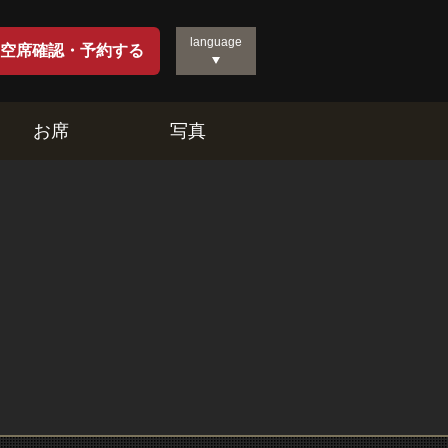
language
空席確認・予約する
お席
写真