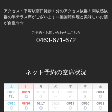
アクセス：
平塚駅南口徒歩１分のアクセス抜群！開放感抜
群の半テラス席がございます♪♪無国籍料理と美味しいお酒
が自慢☆☆
ご予約・お問い合わせはこちら
0463-671-672
ネット予約の空席状況
土
日
月
火
水
木
金
08/08
08/09
08/10
08/11
08/12
08/13
08/14
TEL
◎
休
休
休
休
◎
08/15
08/16
08/17
08/18
08/19
08/20
08/21
◎
◎
◎
休
◎
◎
◎