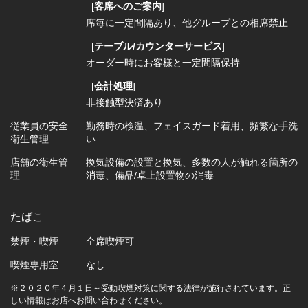
[
客席へのご案内
]
席毎に一定間隔あり
他グループとの相席禁止
[
テーブル/カウンターサービス
]
オーダー時にお客様と一定間隔保持
[
会計処理
]
非接触型決済あり
従業員の安全
勤務時の検温
フェイスガード着用
頻繁な手洗
衛生管理
い
店舗の衛生管
換気設備の設置と換気
多数の人が触れる箇所の
理
消毒
備品/卓上設置物の消毒
たばこ
禁煙・喫煙
全席喫煙可
喫煙専用室
なし
※２０２０年４月１日～受動喫煙対策に関する法律が施行されています。正
しい情報はお店へお問い合わせください。