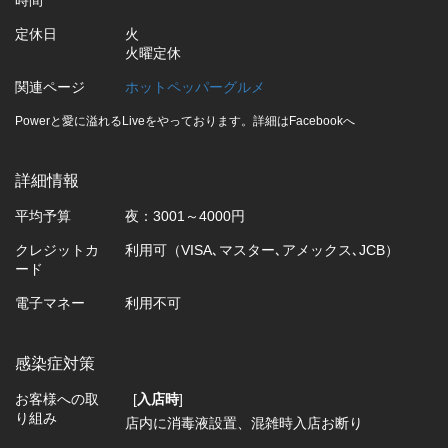
時間
定休日
火
火曜定休
関連ページ
ホットペッパーグルメ
Powerと愛に溢れるLiveをやっております。詳細はFacebookへ
詳細情報
平均予算
夜：3001～4000円
クレジットカ
利用可（VISA､マスター､アメックス､JCB）
ード
電子マネー
利用不可
感染症対策
お客様への取
[
入店時
]
り組み
店内に消毒液設置
混雑時入店お断り