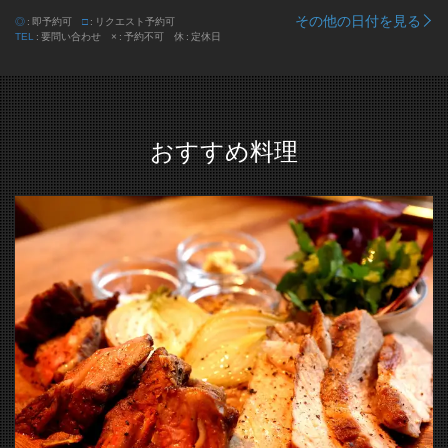
その他の日付を見る
◎
即予約可
□
リクエスト予約可
TEL
要問い合わせ
×
予約不可
休
定休日
おすすめ料理