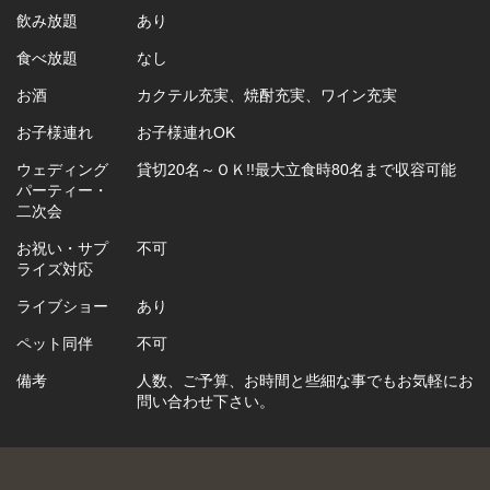
飲み放題
あり
食べ放題
なし
お酒
カクテル充実、焼酎充実、ワイン充実
お子様連れ
お子様連れOK
ウェディング
貸切20名～ＯＫ!!最大立食時80名まで収容可能
パーティー・
二次会
お祝い・サプ
不可
ライズ対応
ライブショー
あり
ペット同伴
不可
備考
人数、ご予算、お時間と些細な事でもお気軽にお
問い合わせ下さい。