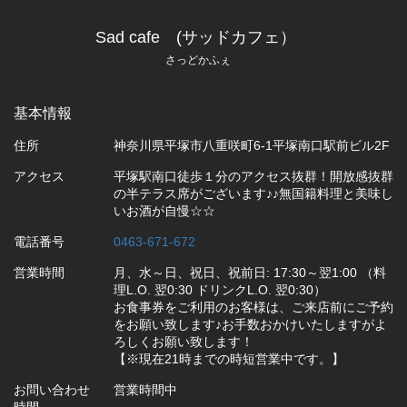
Sad cafe (サッドカフェ）
さっどかふぇ
基本情報
住所
神奈川県平塚市八重咲町6-1平塚南口駅前ビル2F
アクセス
平塚駅南口徒歩１分のアクセス抜群！開放感抜群
の半テラス席がございます♪♪無国籍料理と美味し
いお酒が自慢☆☆
電話番号
0463-671-672
営業時間
月、水～日、祝日、祝前日: 17:30～翌1:00 （料
理L.O. 翌0:30 ドリンクL.O. 翌0:30）
お食事券をご利用のお客様は、ご来店前にご予約
をお願い致します♪お手数おかけいたしますがよ
ろしくお願い致します！
【※現在21時までの時短営業中です。】
お問い合わせ
営業時間中