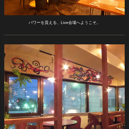
神奈川県平塚市八重咲町6-1平塚南口駅前ビル2F
https://sadcafe.owst.jp/
パワーを貰える、Live会場へようこそ。
お店情報をコピー
閉じる